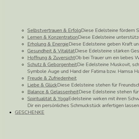
Selbstvertrauen & Erfolg
Diese Edelsteine fördern S
Lernen & Konzentration
Diese Edelsteine unterstütz
Erholung & Energie
Diese Edelsteine geben Kraft un
Gesundheit & Vitalität
Diese Edelsteine stärken Ge
Hoffnung & Zuversicht
Ob bei Trauer um ein liebes 
Schutz & Geborgenheit
Die Edelsteine Muskovit, sch
Symbole Auge und Hand der Fatima bzw. Hamsa H
Freude & Zufriedenheit
Liebe & Glück
Diese Edelsteine stehen für Freundscha
Balance & Gelassenheit
Diese Edelsteine stehen für
Spiritualität & Yoga
Edelsteine wirken mit ihren Schw
Dir ein persönliches Schmuckstück anfertigen lassen
GESCHENKE