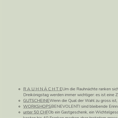
R A U H N Ä C H T E
Um die Rauhnächte ranken sic
Dreikönigstag werden immer wichtiger: es ist eine 
GUTSCHEINE
Wenn die Qual der Wahl zu gross ist
WORKSHOPS
BENEVOLENTI sind bleibende Erinne
unter 50 CHF
Ob ein Gastgeschenk, ein Wichtelges
kosten bis 40 Franken machen aber trotzdem gross