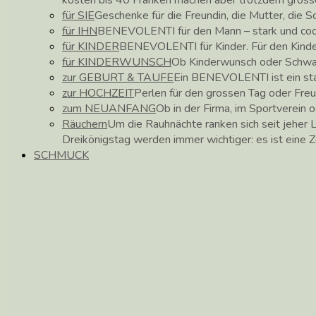
für SIE
Geschenke für die Freundin, die Mutter, die 
für IHN
BENEVOLENTI für den Mann – stark und coo
für KINDER
BENEVOLENTI für Kinder. Für den Kinder
für KINDERWUNSCH
Ob Kinderwunsch oder Schwa
zur GEBURT & TAUFE
Ein BENEVOLENTI ist ein star
zur HOCHZEIT
Perlen für den grossen Tag oder Fre
zum NEUANFANG
Ob in der Firma, im Sportverein o
Räuchern
Um die Rauhnächte ranken sich seit jehe
Dreikönigstag werden immer wichtiger: es ist eine 
SCHMUCK