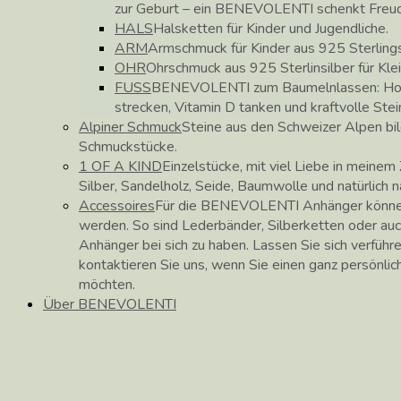
zur Geburt – ein BENEVOLENTI schenkt Freu
HALS
Halsketten für Kinder und Jugendliche.
ARM
Armschmuck für Kinder aus 925 Sterlings
OHR
Ohrschmuck aus 925 Sterlinsilber für Kle
FUSS
BENEVOLENTI zum Baumelnlassen: Hose
strecken, Vitamin D tanken und kraftvolle Stei
Alpiner Schmuck
Steine aus den Schweizer Alpen b
Schmuckstücke.
1 OF A KIND
Einzelstücke, mit viel Liebe in meinem 
Silber, Sandelholz, Seide, Baumwolle und natürlich 
Accessoires
Für die BENEVOLENTI Anhänger können
werden. So sind Lederbänder, Silberketten oder auc
Anhänger bei sich zu haben. Lassen Sie sich verführ
kontaktieren Sie uns, wenn Sie einen ganz persönli
möchten.
Über BENEVOLENTI