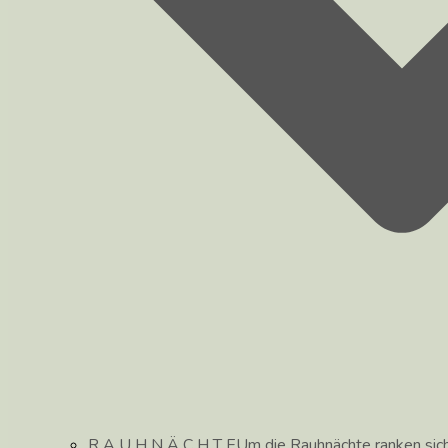
R A U H N Ä C H T E
Um die Rauhnächte ranken sic