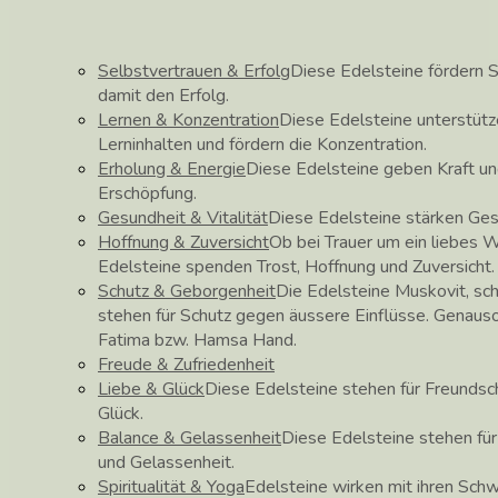
Selbstvertrauen & Erfolg
Diese Edelsteine fördern S
damit den Erfolg.
Lernen & Konzentration
Diese Edelsteine unterstüt
Lerninhalten und fördern die Konzentration.
Erholung & Energie
Diese Edelsteine geben Kraft un
Erschöpfung.
Gesundheit & Vitalität
Diese Edelsteine stärken Ge
Hoffnung & Zuversicht
Ob bei Trauer um ein liebes 
Edelsteine spenden Trost, Hoffnung und Zuversicht.
Schutz & Geborgenheit
Die Edelsteine Muskovit, sch
stehen für Schutz gegen äussere Einflüsse. Genau
Fatima bzw. Hamsa Hand.
Freude & Zufriedenheit
Liebe & Glück
Diese Edelsteine stehen für Freundscha
Glück.
Balance & Gelassenheit
Diese Edelsteine stehen fü
und Gelassenheit.
Spiritualität & Yoga
Edelsteine wirken mit ihren Schw