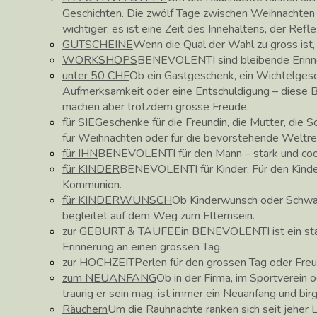
Geschichten. Die zwölf Tage zwischen Weihnachte
wichtiger: es ist eine Zeit des Innehaltens, der Ref
GUTSCHEINE
Wenn die Qual der Wahl zu gross ist
WORKSHOPS
BENEVOLENTI sind bleibende Erinne
unter 50 CHF
Ob ein Gastgeschenk, ein Wichtelgesc
Aufmerksamkeit oder eine Entschuldigung – diese
machen aber trotzdem grosse Freude.
für SIE
Geschenke für die Freundin, die Mutter, die 
für Weihnachten oder für die bevorstehende Weltre
für IHN
BENEVOLENTI für den Mann – stark und coo
für KINDER
BENEVOLENTI für Kinder. Für den Kinder
Kommunion.
für KINDERWUNSCH
Ob Kinderwunsch oder Schw
begleitet auf dem Weg zum Elternsein.
zur GEBURT & TAUFE
Ein BENEVOLENTI ist ein star
Erinnerung an einen grossen Tag.
zur HOCHZEIT
Perlen für den grossen Tag oder Fre
zum NEUANFANG
Ob in der Firma, im Sportverein o
traurig er sein mag, ist immer ein Neuanfang und bir
Räuchern
Um die Rauhnächte ranken sich seit jeher