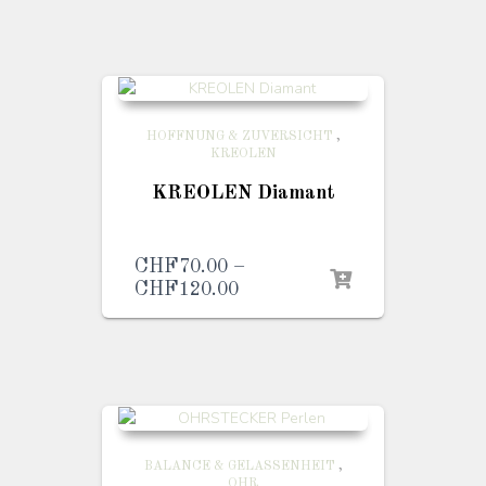
bis
CHF60.00
HOFFNUNG & ZUVERSICHT
,
KREOLEN
KREOLEN Diamant
CHF
70.00
–
CHF
120.00
Preisspanne:
CHF70.00
bis
CHF120.00
BALANCE & GELASSENHEIT
,
OHR