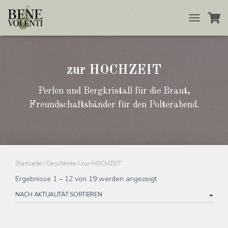
TOGGLE
NAVIGATIO
zur HOCHZEIT
Perlen und Bergkristall für die Braut,
Freundschaftsbänder für den Polterabend.
Startseite
/
Geschenke
/ zur HOCHZEIT
Ergebnisse 1 – 12 von 19 werden angezeigt
Nach
Aktualität
sortiert