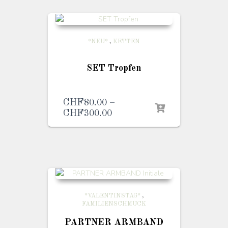
*NEU*
,
KETTEN
SET Tropfen
CHF
80.00
–
CHF
300.00
Preisspanne:
CHF80.00
bis
CHF300.00
*VALENTINSTAG*
,
FAMILIENSCHMUCK
PARTNER ARMBAND