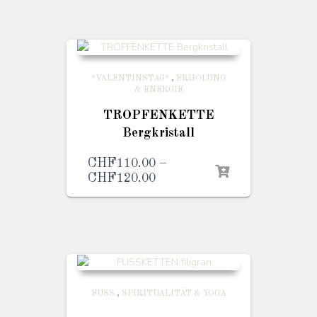
CHF130.00
*VALENTINSTAG*
,
ERHOLUNG
& ENERGIE
TROPFENKETTE
Bergkristall
CHF
110.00
–
CHF
120.00
Preisspanne:
CHF110.00
bis
CHF120.00
FUSS
,
SPIRITUALITÄT & YOGA