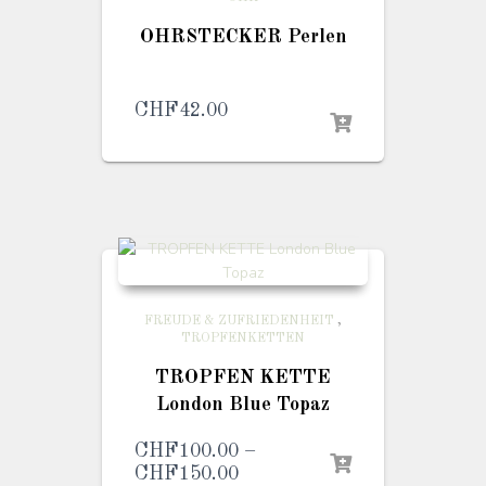
OHRSTECKER Perlen
CHF
42.00
FREUDE & ZUFRIEDENHEIT
,
TROPFENKETTEN
TROPFEN KETTE
London Blue Topaz
CHF
100.00
–
CHF
150.00
Preisspanne: