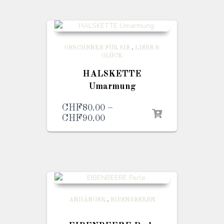
GESCHENKE FÜR SIE
,
LIEBE &
GLÜCK
HALSKETTE
Umarmung
CHF
80.00
–
CHF
90.00
Preisspanne:
CHF80.00
bis
CHF90.00
ANHÄNGER
,
EIBENBEEREN