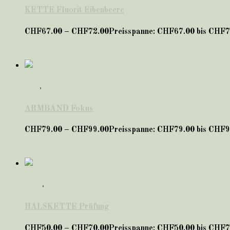
KETTE Fluorit Eibenbeere
CHF
67.00
–
CHF
72.00
Preisspanne: CHF67.00 bis CHF7
ARM
,
Lernen & Konzentration
ARMBAND Fokus
CHF
79.00
–
CHF
99.00
Preisspanne: CHF79.00 bis CHF9
HALS
,
Lernen & Konzentration
HALSKETTE Prüfung
CHF
50.00
–
CHF
70.00
Preisspanne: CHF50.00 bis CHF7