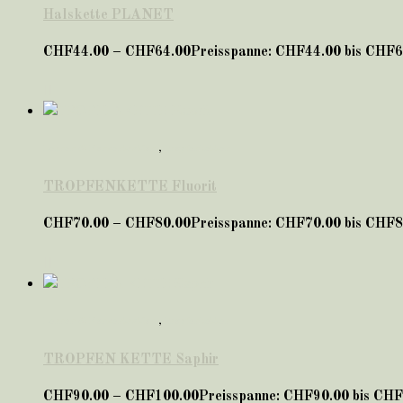
Halskette PLANET
CHF
44.00
–
CHF
64.00
Preisspanne: CHF44.00 bis CHF6
Lernen & Konzentration
,
Tropfenketten
TROPFENKETTE Fluorit
CHF
70.00
–
CHF
80.00
Preisspanne: CHF70.00 bis CHF8
Lernen & Konzentration
,
Tropfenketten
TROPFEN KETTE Saphir
CHF
90.00
–
CHF
100.00
Preisspanne: CHF90.00 bis CH