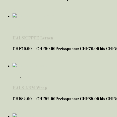
HALS
,
Lernen & Konzentration
HALSKETTE Lernen
CHF
70.00
–
CHF
90.00
Preisspanne: CHF70.00 bis CHF9
ARM
,
HALS
HALS ARM Wrap
CHF
89.00
–
CHF
99.00
Preisspanne: CHF89.00 bis CHF9