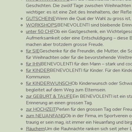
Geschichten. Die zwölf Tage zwischen Weihnachte
wichtiger: es ist eine Zeit des Innehaltens, der Ref
GUTSCHEINE
Wenn die Qual der Wahl zu gross ist
WORKSHOPS
BENEVOLENTI sind bleibende Erinne
unter 50 CHF
Ob ein Gastgeschenk, ein Wichtelgesc
Aufmerksamkeit oder eine Entschuldigung – diese
machen aber trotzdem grosse Freude.
für SIE
Geschenke für die Freundin, die Mutter, die 
für Weihnachten oder für die bevorstehende Weltre
für IHN
BENEVOLENTI für den Mann – stark und coo
für KINDER
BENEVOLENTI für Kinder. Für den Kinder
Kommunion.
für KINDERWUNSCH
Ob Kinderwunsch oder Schw
begleitet auf dem Weg zum Elternsein.
zur GEBURT & TAUFE
Ein BENEVOLENTI ist ein star
Erinnerung an einen grossen Tag.
zur HOCHZEIT
Perlen für den grossen Tag oder Fre
zum NEUANFANG
Ob in der Firma, im Sportverein o
traurig er sein mag, ist immer ein Neuanfang und bir
Räuchern
Um die Rauhnächte ranken sich seit jeher