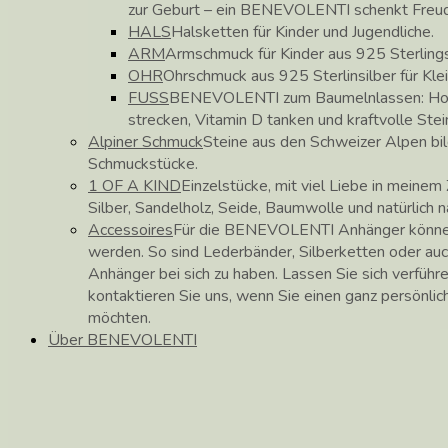
zur Geburt – ein BENEVOLENTI schenkt Freu
HALS
Halsketten für Kinder und Jugendliche.
ARM
Armschmuck für Kinder aus 925 Sterlings
OHR
Ohrschmuck aus 925 Sterlinsilber für Kle
FUSS
BENEVOLENTI zum Baumelnlassen: Hose
strecken, Vitamin D tanken und kraftvolle Stei
Alpiner Schmuck
Steine aus den Schweizer Alpen b
Schmuckstücke.
1 OF A KIND
Einzelstücke, mit viel Liebe in meinem 
Silber, Sandelholz, Seide, Baumwolle und natürlich 
Accessoires
Für die BENEVOLENTI Anhänger können
werden. So sind Lederbänder, Silberketten oder auc
Anhänger bei sich zu haben. Lassen Sie sich verführ
kontaktieren Sie uns, wenn Sie einen ganz persönli
möchten.
Über BENEVOLENTI