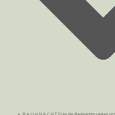
R A U H N Ä C H T E
Um die Rauhnächte ranken sic