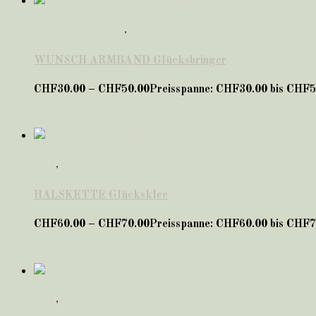
Lernen & Konzentration
,
Seide
WUNSCH ARMBAND Glücksbringer
CHF
30.00
–
CHF
50.00
Preisspanne: CHF30.00 bis CHF5
*neu*
,
HALS
HALSKETTE Glücksklee
CHF
60.00
–
CHF
70.00
Preisspanne: CHF60.00 bis CHF7
*neu*
,
für KINDER