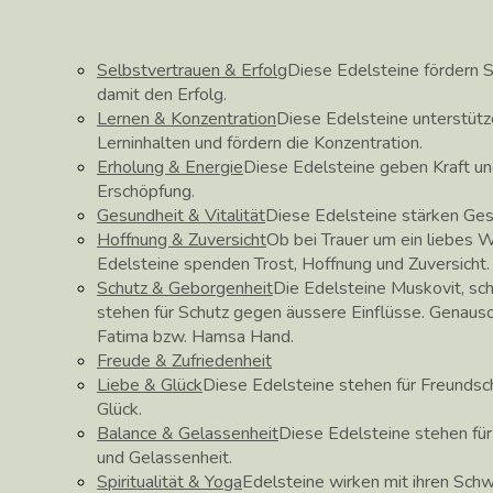
Selbstvertrauen & Erfolg
Diese Edelsteine fördern S
damit den Erfolg.
Lernen & Konzentration
Diese Edelsteine unterstüt
Lerninhalten und fördern die Konzentration.
Erholung & Energie
Diese Edelsteine geben Kraft un
Erschöpfung.
Gesundheit & Vitalität
Diese Edelsteine stärken Ge
Hoffnung & Zuversicht
Ob bei Trauer um ein liebes 
Edelsteine spenden Trost, Hoffnung und Zuversicht.
Schutz & Geborgenheit
Die Edelsteine Muskovit, sch
stehen für Schutz gegen äussere Einflüsse. Genau
Fatima bzw. Hamsa Hand.
Freude & Zufriedenheit
Liebe & Glück
Diese Edelsteine stehen für Freundscha
Glück.
Balance & Gelassenheit
Diese Edelsteine stehen fü
und Gelassenheit.
Spiritualität & Yoga
Edelsteine wirken mit ihren Schw