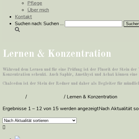
Pflege
Über mich
Kontakt
Suchen nach:
Suchen …
Lernen & Konzentration
Während dem Lernen und für eine Prüfung ist der Fluorit der Stein der 
Konzentration schenkt. Auch Saphir, Amethyst und Achat können eine H
Chalcedon ist der Stein der Redner und daher als Begleiter für mündli
Startseite
/
Steinbedeutung
/ Lernen & Konzentration
Ergebnisse 1 – 12 von 15 werden angezeigt
Nach Aktualität sor