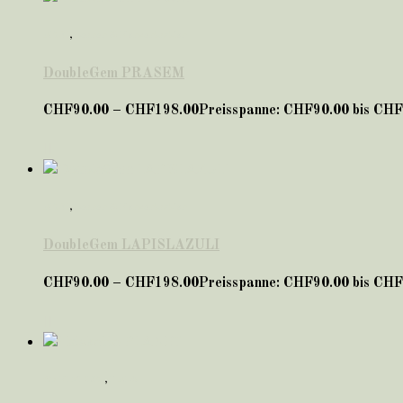
ARM
,
Lernen & Konzentration
DoubleGem PRASEM
CHF
90.00
–
CHF
198.00
Preisspanne: CHF90.00 bis CH
ARM
,
Lernen & Konzentration
DoubleGem LAPISLAZULI
CHF
90.00
–
CHF
198.00
Preisspanne: CHF90.00 bis CH
für KINDER
,
HALS