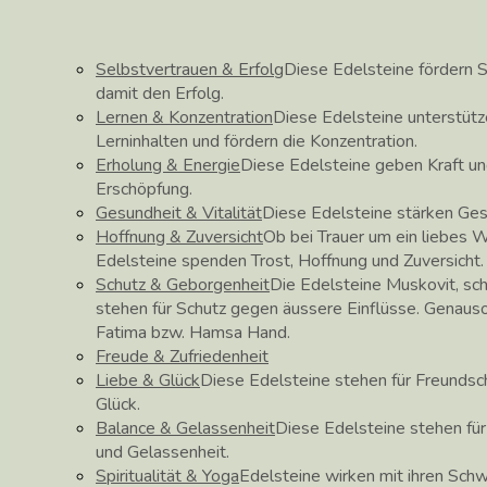
Selbstvertrauen & Erfolg
Diese Edelsteine fördern S
damit den Erfolg.
Lernen & Konzentration
Diese Edelsteine unterstüt
Lerninhalten und fördern die Konzentration.
Erholung & Energie
Diese Edelsteine geben Kraft un
Erschöpfung.
Gesundheit & Vitalität
Diese Edelsteine stärken Ge
Hoffnung & Zuversicht
Ob bei Trauer um ein liebes 
Edelsteine spenden Trost, Hoffnung und Zuversicht.
Schutz & Geborgenheit
Die Edelsteine Muskovit, sch
stehen für Schutz gegen äussere Einflüsse. Genau
Fatima bzw. Hamsa Hand.
Freude & Zufriedenheit
Liebe & Glück
Diese Edelsteine stehen für Freundscha
Glück.
Balance & Gelassenheit
Diese Edelsteine stehen fü
und Gelassenheit.
Spiritualität & Yoga
Edelsteine wirken mit ihren Schw