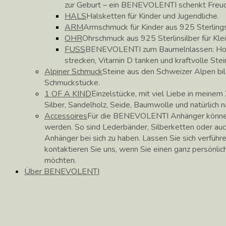
zur Geburt – ein BENEVOLENTI schenkt Freu
HALS
Halsketten für Kinder und Jugendliche.
ARM
Armschmuck für Kinder aus 925 Sterlings
OHR
Ohrschmuck aus 925 Sterlinsilber für Kle
FUSS
BENEVOLENTI zum Baumelnlassen: Hose
strecken, Vitamin D tanken und kraftvolle Stei
Alpiner Schmuck
Steine aus den Schweizer Alpen b
Schmuckstücke.
1 OF A KIND
Einzelstücke, mit viel Liebe in meinem 
Silber, Sandelholz, Seide, Baumwolle und natürlich 
Accessoires
Für die BENEVOLENTI Anhänger können
werden. So sind Lederbänder, Silberketten oder auc
Anhänger bei sich zu haben. Lassen Sie sich verführ
kontaktieren Sie uns, wenn Sie einen ganz persönli
möchten.
Über BENEVOLENTI