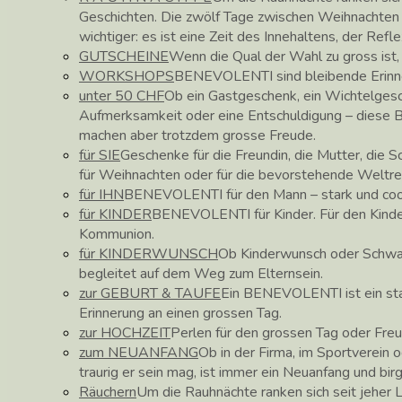
Geschichten. Die zwölf Tage zwischen Weihnachte
wichtiger: es ist eine Zeit des Innehaltens, der Ref
GUTSCHEINE
Wenn die Qual der Wahl zu gross ist
WORKSHOPS
BENEVOLENTI sind bleibende Erinne
unter 50 CHF
Ob ein Gastgeschenk, ein Wichtelgesc
Aufmerksamkeit oder eine Entschuldigung – diese
machen aber trotzdem grosse Freude.
für SIE
Geschenke für die Freundin, die Mutter, die 
für Weihnachten oder für die bevorstehende Weltre
für IHN
BENEVOLENTI für den Mann – stark und coo
für KINDER
BENEVOLENTI für Kinder. Für den Kinder
Kommunion.
für KINDERWUNSCH
Ob Kinderwunsch oder Schw
begleitet auf dem Weg zum Elternsein.
zur GEBURT & TAUFE
Ein BENEVOLENTI ist ein star
Erinnerung an einen grossen Tag.
zur HOCHZEIT
Perlen für den grossen Tag oder Fre
zum NEUANFANG
Ob in der Firma, im Sportverein o
traurig er sein mag, ist immer ein Neuanfang und bir
Räuchern
Um die Rauhnächte ranken sich seit jeher