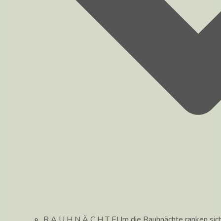
R A U H N Ä C H T E
Um die Rauhnächte ranken sic