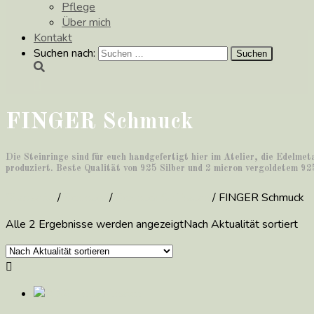
Pflege
Über mich
Kontakt
Suchen nach:
FINGER Schmuck
Die Steinringe sind für euch handgefertigt hier im Atelier, die Edelme
produziert. Beste Qualität von 925 Silber und 2 micron vergoldetem 925
Startseite
/
Schmuck
/
Schmuck für Frauen
/ FINGER Schmuck
Alle 2 Ergebnisse werden angezeigt
Nach Aktualität sortiert