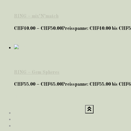
FINGER Schmuck
RING – mix’N’match
CHF
40.00
–
CHF
50.00
Preisspanne: CHF40.00 bis CHF5
FINGER Schmuck
RING – Gem Spheres
CHF
55.00
–
CHF
65.00
Preisspanne: CHF55.00 bis CHF6
Allgemeine Geschäftsbedingungen
Impressum
Disclaimer