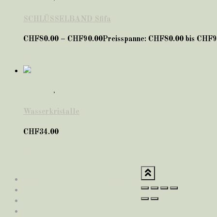
SCHLÜSSELBAND Sfifa
CHF
80.00
–
CHF
90.00
Preisspanne: CHF80.00 bis CHF9
Accessoires
,
Familienschmuck
Wasserkristalle
CHF
34.00
Allgemeine Geschäftsbedingungen
Impressum
Disclaimer
Konto