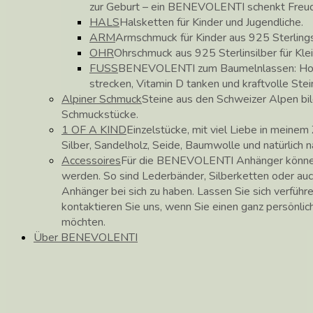
zur Geburt – ein BENEVOLENTI schenkt Freu
HALS
Halsketten für Kinder und Jugendliche.
ARM
Armschmuck für Kinder aus 925 Sterlings
OHR
Ohrschmuck aus 925 Sterlinsilber für Kle
FUSS
BENEVOLENTI zum Baumelnlassen: Hose
strecken, Vitamin D tanken und kraftvolle Stei
Alpiner Schmuck
Steine aus den Schweizer Alpen b
Schmuckstücke.
1 OF A KIND
Einzelstücke, mit viel Liebe in meinem 
Silber, Sandelholz, Seide, Baumwolle und natürlich 
Accessoires
Für die BENEVOLENTI Anhänger können
werden. So sind Lederbänder, Silberketten oder auc
Anhänger bei sich zu haben. Lassen Sie sich verführ
kontaktieren Sie uns, wenn Sie einen ganz persönli
möchten.
Über BENEVOLENTI