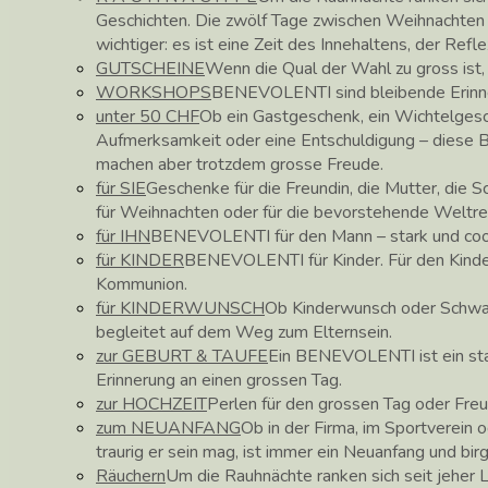
Geschichten. Die zwölf Tage zwischen Weihnachte
wichtiger: es ist eine Zeit des Innehaltens, der Ref
GUTSCHEINE
Wenn die Qual der Wahl zu gross ist
WORKSHOPS
BENEVOLENTI sind bleibende Erinne
unter 50 CHF
Ob ein Gastgeschenk, ein Wichtelgesc
Aufmerksamkeit oder eine Entschuldigung – diese
machen aber trotzdem grosse Freude.
für SIE
Geschenke für die Freundin, die Mutter, die 
für Weihnachten oder für die bevorstehende Weltre
für IHN
BENEVOLENTI für den Mann – stark und coo
für KINDER
BENEVOLENTI für Kinder. Für den Kinder
Kommunion.
für KINDERWUNSCH
Ob Kinderwunsch oder Schw
begleitet auf dem Weg zum Elternsein.
zur GEBURT & TAUFE
Ein BENEVOLENTI ist ein star
Erinnerung an einen grossen Tag.
zur HOCHZEIT
Perlen für den grossen Tag oder Fre
zum NEUANFANG
Ob in der Firma, im Sportverein o
traurig er sein mag, ist immer ein Neuanfang und bir
Räuchern
Um die Rauhnächte ranken sich seit jeher