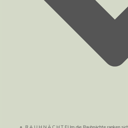
R A U H N Ä C H T E
Um die Rauhnächte ranken sic