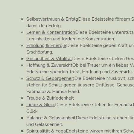
Selbstvertrauen & Erfolg
Diese Edelsteine fördern S
damit den Erfolg.
Lernen & Konzentration
Diese Edelsteine unterstüt
Lerninhalten und fördern die Konzentration.
Erholung & Energie
Diese Edelsteine geben Kraft un
Erschöpfung.
Gesundheit & Vitalität
Diese Edelsteine stärken Ge
Hoffnung & Zuversicht
Ob bei Trauer um ein liebes 
Edelsteine spenden Trost, Hoffnung und Zuversicht.
Schutz & Geborgenheit
Die Edelsteine Muskovit, sch
stehen für Schutz gegen äussere Einflüsse. Genau
Fatima bzw. Hamsa Hand.
Freude & Zufriedenheit
Liebe & Glück
Diese Edelsteine stehen für Freundscha
Glück.
Balance & Gelassenheit
Diese Edelsteine stehen fü
und Gelassenheit.
Spiritualität & Yoga
Edelsteine wirken mit ihren Schw