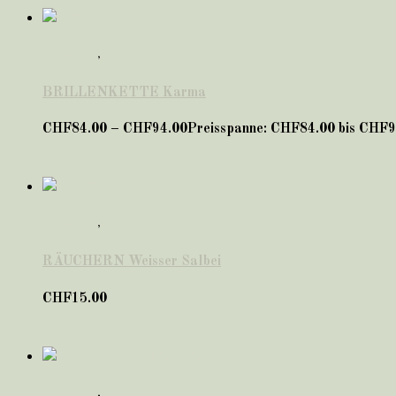
Accessoires
,
Balance & Gelassenheit
BRILLENKETTE Karma
CHF
84.00
–
CHF
94.00
Preisspanne: CHF84.00 bis CHF9
Accessoires
,
Gesundheit & Vitalität
RÄUCHERN Weisser Salbei
CHF
15.00
Accessoires
,
*neu*