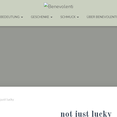
NBEDEUTUNG
GESCHENKE
SCHMUCK
ÜBER BENEVOLENT
 just lucky
not just lucky