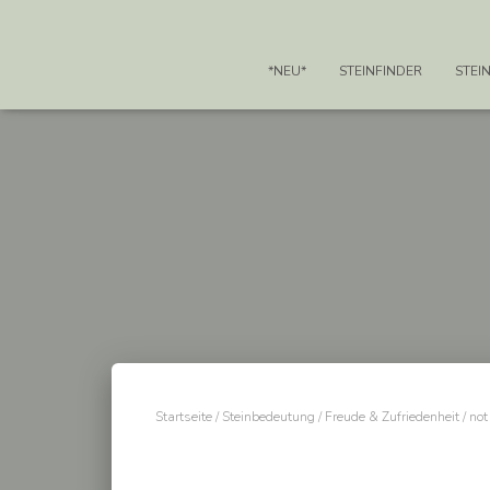
*NEU*
STEINFINDER
STEI
Startseite
/
Steinbedeutung
/
Freude & Zufriedenheit
/ not