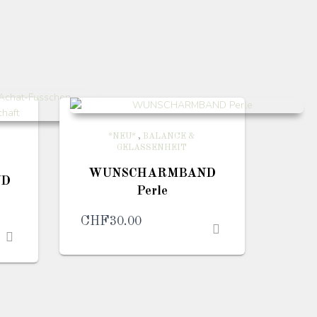
*NEU*
,
BALANCE &
GELASSENHEIT
WUNSCHARMBAND
ND
Perle
CHF
30.00