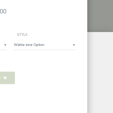
.00
Preisspanne:
CHF88.00
bis
STYLE
CHF150.00
B