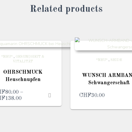
Related products
*NEU*
,
GESUNDHEIT &
*NEU*
,
SEIDE
VITALITÄT
OHRSCHMUCK
WUNSCH ARMBA
Heuschnupfen
Schwangerschaft
HF
80.00
–
CHF
30.00
HF
138.00
Preisspanne:
CHF80.00
bis
CHF138.00