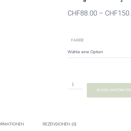
CHF
88.00
–
CHF
150
FARBE
not
just
IN DEN WARENKOR
lucky
Menge
ORMATIONEN
REZENSIONEN (0)