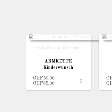
*NEU*
,
FÜR KINDERWUNSCH
ARMKETTE
Kinderwunsch
CHF
50.00
–
C
CHF
65.00
Preisspanne:
C
CHF50.00
bis
CHF65.00