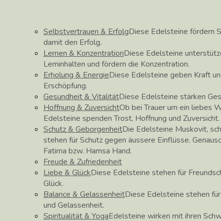
Selbstvertrauen & Erfolg
Diese Edelsteine fördern S
damit den Erfolg.
Lernen & Konzentration
Diese Edelsteine unterstüt
Lerninhalten und fördern die Konzentration.
Erholung & Energie
Diese Edelsteine geben Kraft un
Erschöpfung.
Gesundheit & Vitalität
Diese Edelsteine stärken Ge
Hoffnung & Zuversicht
Ob bei Trauer um ein liebes 
Edelsteine spenden Trost, Hoffnung und Zuversicht.
Schutz & Geborgenheit
Die Edelsteine Muskovit, sch
stehen für Schutz gegen äussere Einflüsse. Genau
Fatima bzw. Hamsa Hand.
Freude & Zufriedenheit
Liebe & Glück
Diese Edelsteine stehen für Freundscha
Glück.
Balance & Gelassenheit
Diese Edelsteine stehen fü
und Gelassenheit.
Spiritualität & Yoga
Edelsteine wirken mit ihren Schw