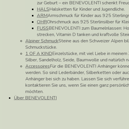
zur Geburt – ein BENEVOLENTI schenkt Freu
HALS
Halsketten für Kinder und Jugendliche.
ARM
Armschmuck für Kinder aus 925 Sterlings
OHR
Ohrschmuck aus 925 Sterlinsilber für Kle
FUSS
BENEVOLENTI zum Baumelnlassen: Hose
strecken, Vitamin D tanken und kraftvolle Stei
Alpiner Schmuck
Steine aus den Schweizer Alpen b
Schmuckstücke.
1 OF A KIND
Einzelstücke, mit viel Liebe in meinem 
Silber, Sandelholz, Seide, Baumwolle und natürlich 
Accessoires
Für die BENEVOLENTI Anhänger können
werden. So sind Lederbänder, Silberketten oder auc
Anhänger bei sich zu haben. Lassen Sie sich verführ
kontaktieren Sie uns, wenn Sie einen ganz persönli
möchten.
Über BENEVOLENTI