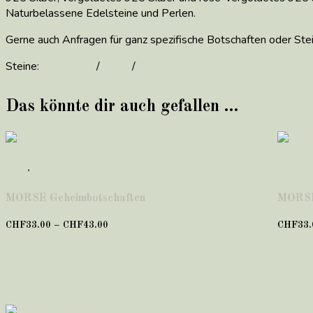
Naturbelassene Edelsteine und Perlen.
Gerne auch Anfragen für ganz spezifische Botschaften oder Stei
Steine:
Mondstein
/
Perle
/
Rosenquarz
Das könnte dir auch gefallen …
Seide
,
unter 50 CHF
Hoffnung 
MORSE Geheimbotschaften
MORSE
CHF
33.00
–
CHF
43.00
Preisspanne:
CHF
33.
CHF33.00
bis
CHF43.00