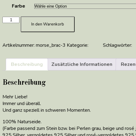
CHF43.00
Farbe
MORSE
In den Warenkorb
Code
-
LOVE
Artikelnummer:
morse_brac-3
Kategorie:
Seide
Schlagwörter:
M
Menge
Beschreibung
Zusätzliche Informationen
Rezens
Beschreibung
Mehr Liebe!
Immer und überall.
Und ganz speziell in schweren Momenten.
100% Naturseide.
(Farbe passend zum Stein bzw. bei Perlen grau, beige und rosé 
925 Silber, vergoldetes 925 Silber und rosé-vergoldetes 925 S