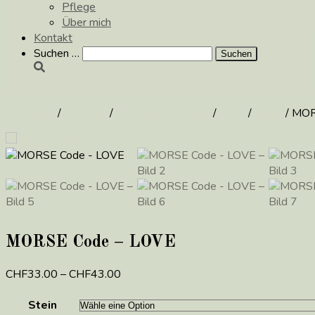
Pflege
Über mich
Kontakt
Suchen
Suchen …
nach:
Startseite
/
Schmuck
/
Schmuck für Frauen
/
ARM
/
Seide
/ MOR
MORSE Code – LOVE
CHF
33.00
–
CHF
43.00
Preisspanne:
CHF33.00
Stein
bis