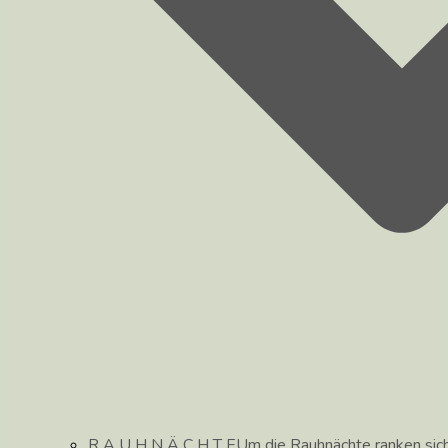
R A U H N Ä C H T E
Um die Rauhnächte ranken sic