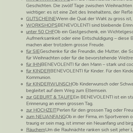
Geschichten. Die zwölf Tage zwischen Weihnachte
wichtiger: es ist eine Zeit des Innehaltens, der Ref
GUTSCHEINE
Wenn die Qual der Wahl zu gross ist
WORKSHOPS
BENEVOLENTI sind bleibende Erinne
unter 50 CHF
Ob ein Gastgeschenk, ein Wichtelgesc
Aufmerksamkeit oder eine Entschuldigung – diese
machen aber trotzdem grosse Freude.
für SIE
Geschenke für die Freundin, die Mutter, die 
für Weihnachten oder für die bevorstehende Weltre
für IHN
BENEVOLENTI für den Mann – stark und coo
für KINDER
BENEVOLENTI für Kinder. Für den Kinder
Kommunion.
für KINDERWUNSCH
Ob Kinderwunsch oder Schw
begleitet auf dem Weg zum Elternsein.
zur GEBURT & TAUFE
Ein BENEVOLENTI ist ein star
Erinnerung an einen grossen Tag.
zur HOCHZEIT
Perlen für den grossen Tag oder Fre
zum NEUANFANG
Ob in der Firma, im Sportverein o
traurig er sein mag, ist immer ein Neuanfang und bir
Räuchern
Um die Rauhnächte ranken sich seit jeher