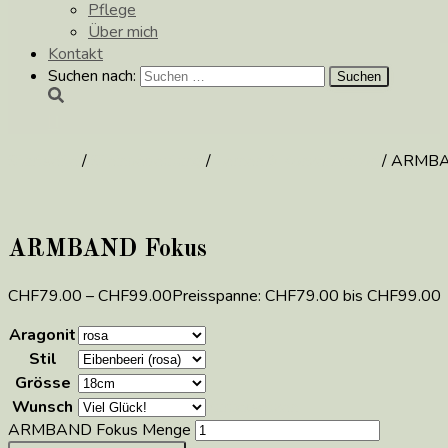
Pflege
Über mich
Kontakt
Suchen nach:
Startseite
/
Steinbedeutung
/
Lernen & Konzentration
/ ARMBA
ARMBAND Fokus
CHF
79.00
–
CHF
99.00
Preisspanne: CHF79.00 bis CHF99.00
Aragonit
Stil
Grösse
Wunsch
Zurücksetzen
ARMBAND Fokus Menge