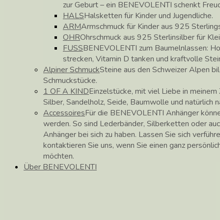
zur Geburt – ein BENEVOLENTI schenkt Freu
HALS
Halsketten für Kinder und Jugendliche.
ARM
Armschmuck für Kinder aus 925 Sterlings
OHR
Ohrschmuck aus 925 Sterlinsilber für Kle
FUSS
BENEVOLENTI zum Baumelnlassen: Hose
strecken, Vitamin D tanken und kraftvolle Stei
Alpiner Schmuck
Steine aus den Schweizer Alpen b
Schmuckstücke.
1 OF A KIND
Einzelstücke, mit viel Liebe in meinem 
Silber, Sandelholz, Seide, Baumwolle und natürlich 
Accessoires
Für die BENEVOLENTI Anhänger können
werden. So sind Lederbänder, Silberketten oder auc
Anhänger bei sich zu haben. Lassen Sie sich verführ
kontaktieren Sie uns, wenn Sie einen ganz persönli
möchten.
Über BENEVOLENTI