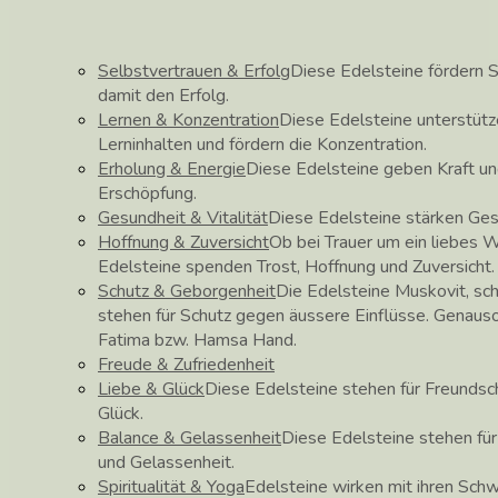
Selbstvertrauen & Erfolg
Diese Edelsteine fördern S
damit den Erfolg.
Lernen & Konzentration
Diese Edelsteine unterstüt
Lerninhalten und fördern die Konzentration.
Erholung & Energie
Diese Edelsteine geben Kraft un
Erschöpfung.
Gesundheit & Vitalität
Diese Edelsteine stärken Ge
Hoffnung & Zuversicht
Ob bei Trauer um ein liebes 
Edelsteine spenden Trost, Hoffnung und Zuversicht.
Schutz & Geborgenheit
Die Edelsteine Muskovit, sch
stehen für Schutz gegen äussere Einflüsse. Genau
Fatima bzw. Hamsa Hand.
Freude & Zufriedenheit
Liebe & Glück
Diese Edelsteine stehen für Freundscha
Glück.
Balance & Gelassenheit
Diese Edelsteine stehen fü
und Gelassenheit.
Spiritualität & Yoga
Edelsteine wirken mit ihren Schw