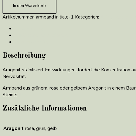
In den Warenkorb
Artikelnummer:
armband initiale-1
Kategorien:
ARM
,
Lernen & 
Beschreibung
Zusätzliche Informationen
Rezensionen (0)
Beschreibung
Aragonit
stabilisiert Entwicklungen, fördert die Konzentration a
Nervosität.
Armband aus grünem, rosa oder gelbem Aragonit in einem Baum
Steine:
Aragonit
Zusätzliche Informationen
Aragonit
rosa, grün, gelb