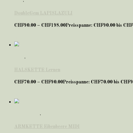
ARM
,
Lernen & Konzentration
DoubleGem LAPISLAZULI
CHF
90.00
–
CHF
198.00
Preisspanne: CHF90.00 bis CH
HALS
,
Lernen & Konzentration
HALSKETTE Lernen
CHF
70.00
–
CHF
90.00
Preisspanne: CHF70.00 bis CHF9
EIBENBEEREN
,
Selbstvertrauen & Erfolg
ARMKETTE Eibenbeere MIDI