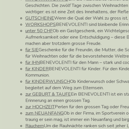
Geschichten. Die zwölf Tage zwischen Weihnachte
wichtiger: es ist eine Zeit des Innehaltens, der Ref
GUTSCHEINE
Wenn die Qual der Wahl zu gross ist
WORKSHOPS
BENEVOLENTI sind bleibende Erinne
unter 50 CHF
Ob ein Gastgeschenk, ein Wichtelgesc
Aufmerksamkeit oder eine Entschuldigung – diese
machen aber trotzdem grosse Freude.
für SIE
Geschenke für die Freundin, die Mutter, die 
für Weihnachten oder für die bevorstehende Weltre
für IHN
BENEVOLENTI für den Mann – stark und coo
für KINDER
BENEVOLENTI für Kinder. Für den Kinder
Kommunion.
für KINDERWUNSCH
Ob Kinderwunsch oder Schw
begleitet auf dem Weg zum Elternsein.
zur GEBURT & TAUFE
Ein BENEVOLENTI ist ein star
Erinnerung an einen grossen Tag.
zur HOCHZEIT
Perlen für den grossen Tag oder Fre
zum NEUANFANG
Ob in der Firma, im Sportverein o
traurig er sein mag, ist immer ein Neuanfang und bir
Räuchern
Um die Rauhnächte ranken sich seit jeher