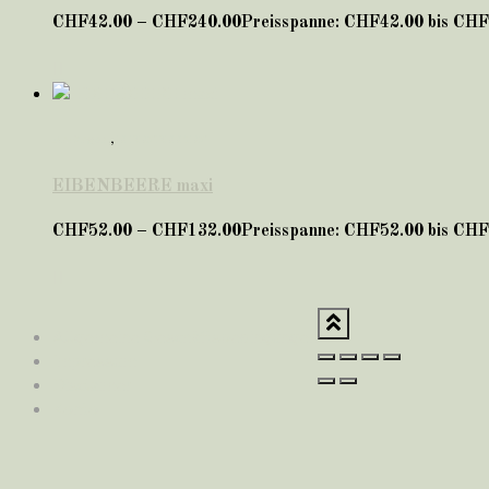
CHF
42.00
–
CHF
240.00
Preisspanne: CHF42.00 bis CH
Anhänger
,
EIBENBEEREN
EIBENBEERE maxi
CHF
52.00
–
CHF
132.00
Preisspanne: CHF52.00 bis CH
Allgemeine Geschäftsbedingungen
Impressum
Disclaimer
Konto