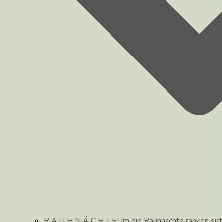
R A U H N Ä C H T E
Um die Rauhnächte ranken sic