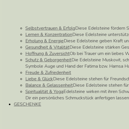
Selbstvertrauen & Erfolg
Diese Edelsteine fördern S
Lernen & Konzentration
Diese Edelsteine unterstütz
Erholung & Energie
Diese Edelsteine geben Kraft un
Gesundheit & Vitalität
Diese Edelsteine stärken Ge
Hoffnung & Zuversicht
Ob bei Trauer um ein liebes 
Schutz & Geborgenheit
Die Edelsteine Muskovit, sch
Symbole Auge und Hand der Fatima bzw. Hamsa H
Freude & Zufriedenheit
Liebe & Glück
Diese Edelsteine stehen für Freundscha
Balance & Gelassenheit
Diese Edelsteine stehen für
Spiritualität & Yoga
Edelsteine wirken mit ihren Schw
Dir ein persönliches Schmuckstück anfertigen lassen
GESCHENKE