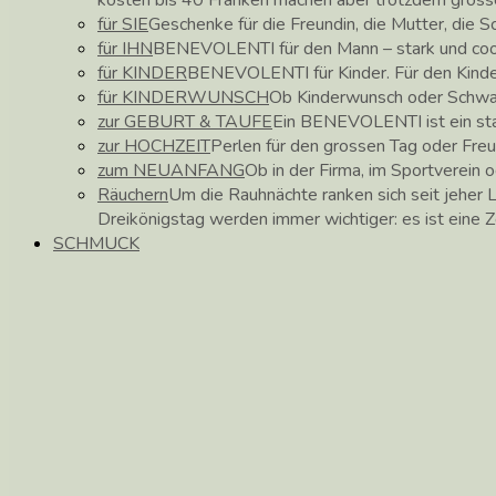
für SIE
Geschenke für die Freundin, die Mutter, die 
für IHN
BENEVOLENTI für den Mann – stark und coo
für KINDER
BENEVOLENTI für Kinder. Für den Kinder
für KINDERWUNSCH
Ob Kinderwunsch oder Schwa
zur GEBURT & TAUFE
Ein BENEVOLENTI ist ein star
zur HOCHZEIT
Perlen für den grossen Tag oder Fre
zum NEUANFANG
Ob in der Firma, im Sportverein o
Räuchern
Um die Rauhnächte ranken sich seit jehe
Dreikönigstag werden immer wichtiger: es ist eine 
SCHMUCK