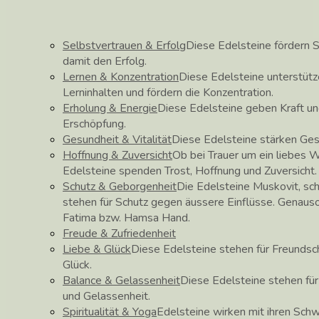
Selbstvertrauen & Erfolg
Diese Edelsteine fördern S
damit den Erfolg.
Lernen & Konzentration
Diese Edelsteine unterstüt
Lerninhalten und fördern die Konzentration.
Erholung & Energie
Diese Edelsteine geben Kraft un
Erschöpfung.
Gesundheit & Vitalität
Diese Edelsteine stärken Ge
Hoffnung & Zuversicht
Ob bei Trauer um ein liebes 
Edelsteine spenden Trost, Hoffnung und Zuversicht.
Schutz & Geborgenheit
Die Edelsteine Muskovit, sch
stehen für Schutz gegen äussere Einflüsse. Genau
Fatima bzw. Hamsa Hand.
Freude & Zufriedenheit
Liebe & Glück
Diese Edelsteine stehen für Freundscha
Glück.
Balance & Gelassenheit
Diese Edelsteine stehen fü
und Gelassenheit.
Spiritualität & Yoga
Edelsteine wirken mit ihren Schw