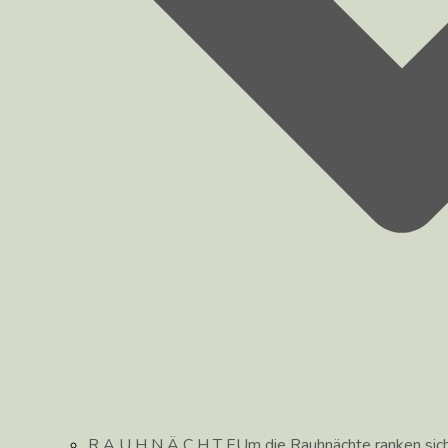
R A U H N Ä C H T E
Um die Rauhnächte ranken sic