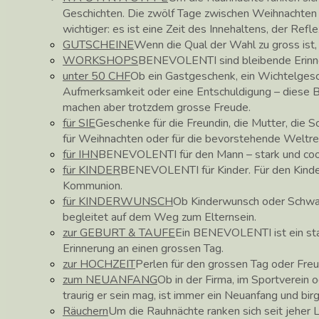
Geschichten. Die zwölf Tage zwischen Weihnachte
wichtiger: es ist eine Zeit des Innehaltens, der Ref
GUTSCHEINE
Wenn die Qual der Wahl zu gross ist
WORKSHOPS
BENEVOLENTI sind bleibende Erinne
unter 50 CHF
Ob ein Gastgeschenk, ein Wichtelgesc
Aufmerksamkeit oder eine Entschuldigung – diese
machen aber trotzdem grosse Freude.
für SIE
Geschenke für die Freundin, die Mutter, die 
für Weihnachten oder für die bevorstehende Weltre
für IHN
BENEVOLENTI für den Mann – stark und coo
für KINDER
BENEVOLENTI für Kinder. Für den Kinder
Kommunion.
für KINDERWUNSCH
Ob Kinderwunsch oder Schw
begleitet auf dem Weg zum Elternsein.
zur GEBURT & TAUFE
Ein BENEVOLENTI ist ein star
Erinnerung an einen grossen Tag.
zur HOCHZEIT
Perlen für den grossen Tag oder Fre
zum NEUANFANG
Ob in der Firma, im Sportverein o
traurig er sein mag, ist immer ein Neuanfang und bir
Räuchern
Um die Rauhnächte ranken sich seit jeher