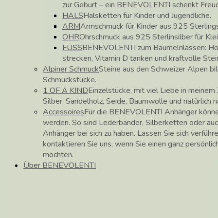
zur Geburt – ein BENEVOLENTI schenkt Freu
HALS
Halsketten für Kinder und Jugendliche.
ARM
Armschmuck für Kinder aus 925 Sterlings
OHR
Ohrschmuck aus 925 Sterlinsilber für Kle
FUSS
BENEVOLENTI zum Baumelnlassen: Hose
strecken, Vitamin D tanken und kraftvolle Stei
Alpiner Schmuck
Steine aus den Schweizer Alpen b
Schmuckstücke.
1 OF A KIND
Einzelstücke, mit viel Liebe in meinem 
Silber, Sandelholz, Seide, Baumwolle und natürlich 
Accessoires
Für die BENEVOLENTI Anhänger können
werden. So sind Lederbänder, Silberketten oder auc
Anhänger bei sich zu haben. Lassen Sie sich verführ
kontaktieren Sie uns, wenn Sie einen ganz persönli
möchten.
Über BENEVOLENTI