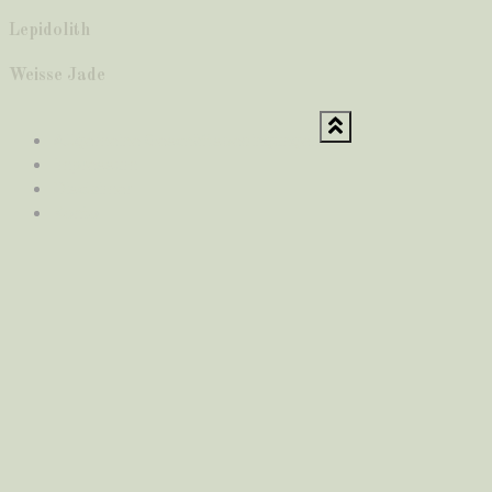
Lepidolith
Weisse Jade
Allgemeine Geschäftsbedingungen
Impressum
Disclaimer
Konto