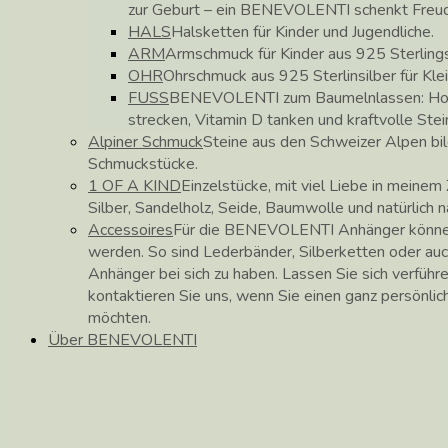
zur Geburt – ein BENEVOLENTI schenkt Freu
HALS
Halsketten für Kinder und Jugendliche.
ARM
Armschmuck für Kinder aus 925 Sterlings
OHR
Ohrschmuck aus 925 Sterlinsilber für Kle
FUSS
BENEVOLENTI zum Baumelnlassen: Hose
strecken, Vitamin D tanken und kraftvolle Stei
Alpiner Schmuck
Steine aus den Schweizer Alpen b
Schmuckstücke.
1 OF A KIND
Einzelstücke, mit viel Liebe in meinem 
Silber, Sandelholz, Seide, Baumwolle und natürlich 
Accessoires
Für die BENEVOLENTI Anhänger können
werden. So sind Lederbänder, Silberketten oder auc
Anhänger bei sich zu haben. Lassen Sie sich verführ
kontaktieren Sie uns, wenn Sie einen ganz persönli
möchten.
Über BENEVOLENTI