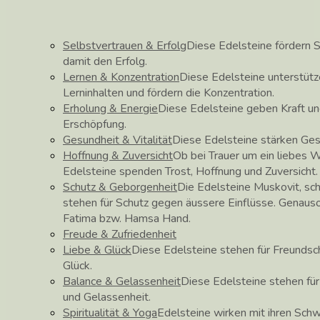
Selbstvertrauen & Erfolg
Diese Edelsteine fördern S
damit den Erfolg.
Lernen & Konzentration
Diese Edelsteine unterstüt
Lerninhalten und fördern die Konzentration.
Erholung & Energie
Diese Edelsteine geben Kraft un
Erschöpfung.
Gesundheit & Vitalität
Diese Edelsteine stärken Ge
Hoffnung & Zuversicht
Ob bei Trauer um ein liebes 
Edelsteine spenden Trost, Hoffnung und Zuversicht.
Schutz & Geborgenheit
Die Edelsteine Muskovit, sch
stehen für Schutz gegen äussere Einflüsse. Genau
Fatima bzw. Hamsa Hand.
Freude & Zufriedenheit
Liebe & Glück
Diese Edelsteine stehen für Freundscha
Glück.
Balance & Gelassenheit
Diese Edelsteine stehen fü
und Gelassenheit.
Spiritualität & Yoga
Edelsteine wirken mit ihren Schw