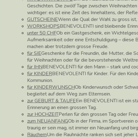
Geschichten. Die zwölf Tage zwischen Weihnachte
wichtiger: es ist eine Zeit des Innehaltens, der Ref
GUTSCHEINE
Wenn die Qual der Wahl zu gross ist
WORKSHOPS
BENEVOLENTI sind bleibende Erinne
unter 50 CHF
Ob ein Gastgeschenk, ein Wichtelgesc
Aufmerksamkeit oder eine Entschuldigung – diese
machen aber trotzdem grosse Freude.
für SIE
Geschenke für die Freundin, die Mutter, die 
für Weihnachten oder für die bevorstehende Weltre
für IHN
BENEVOLENTI für den Mann – stark und coo
für KINDER
BENEVOLENTI für Kinder. Für den Kinder
Kommunion.
für KINDERWUNSCH
Ob Kinderwunsch oder Schw
begleitet auf dem Weg zum Elternsein.
zur GEBURT & TAUFE
Ein BENEVOLENTI ist ein star
Erinnerung an einen grossen Tag.
zur HOCHZEIT
Perlen für den grossen Tag oder Fre
zum NEUANFANG
Ob in der Firma, im Sportverein o
traurig er sein mag, ist immer ein Neuanfang und bir
Räuchern
Um die Rauhnächte ranken sich seit jeher