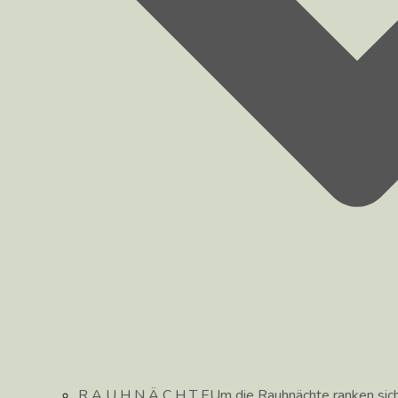
R A U H N Ä C H T E
Um die Rauhnächte ranken sic