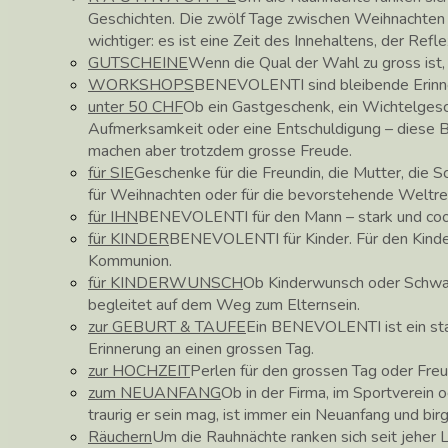
Geschichten. Die zwölf Tage zwischen Weihnachte
wichtiger: es ist eine Zeit des Innehaltens, der Ref
GUTSCHEINE
Wenn die Qual der Wahl zu gross ist
WORKSHOPS
BENEVOLENTI sind bleibende Erinne
unter 50 CHF
Ob ein Gastgeschenk, ein Wichtelgesc
Aufmerksamkeit oder eine Entschuldigung – diese
machen aber trotzdem grosse Freude.
für SIE
Geschenke für die Freundin, die Mutter, die 
für Weihnachten oder für die bevorstehende Weltre
für IHN
BENEVOLENTI für den Mann – stark und coo
für KINDER
BENEVOLENTI für Kinder. Für den Kinder
Kommunion.
für KINDERWUNSCH
Ob Kinderwunsch oder Schw
begleitet auf dem Weg zum Elternsein.
zur GEBURT & TAUFE
Ein BENEVOLENTI ist ein star
Erinnerung an einen grossen Tag.
zur HOCHZEIT
Perlen für den grossen Tag oder Fre
zum NEUANFANG
Ob in der Firma, im Sportverein o
traurig er sein mag, ist immer ein Neuanfang und bir
Räuchern
Um die Rauhnächte ranken sich seit jeher