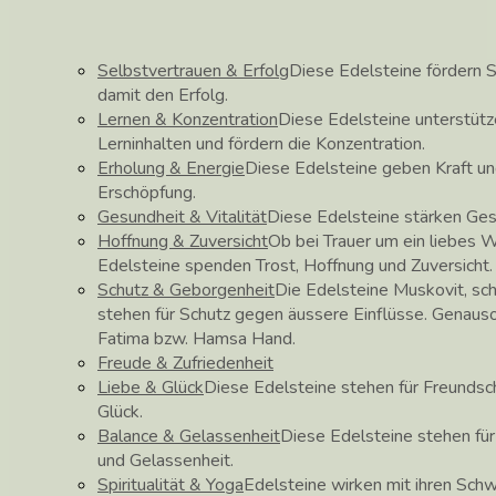
Selbstvertrauen & Erfolg
Diese Edelsteine fördern S
damit den Erfolg.
Lernen & Konzentration
Diese Edelsteine unterstüt
Lerninhalten und fördern die Konzentration.
Erholung & Energie
Diese Edelsteine geben Kraft un
Erschöpfung.
Gesundheit & Vitalität
Diese Edelsteine stärken Ge
Hoffnung & Zuversicht
Ob bei Trauer um ein liebes 
Edelsteine spenden Trost, Hoffnung und Zuversicht.
Schutz & Geborgenheit
Die Edelsteine Muskovit, sch
stehen für Schutz gegen äussere Einflüsse. Genau
Fatima bzw. Hamsa Hand.
Freude & Zufriedenheit
Liebe & Glück
Diese Edelsteine stehen für Freundscha
Glück.
Balance & Gelassenheit
Diese Edelsteine stehen fü
und Gelassenheit.
Spiritualität & Yoga
Edelsteine wirken mit ihren Schw