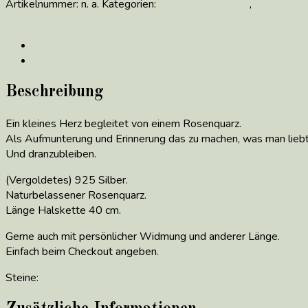
Artikelnummer:
n. a.
Kategorien:
*VALENTINSTAG*
,
zur GEBU
Rosenquarz
Beschreibung
Zusätzliche Informationen
Beschreibung
Ein kleines Herz begleitet von einem Rosenquarz.
Als Aufmunterung und Erinnerung das zu machen, was man liebt
Und dranzubleiben.
(Vergoldetes) 925 Silber.
Naturbelassener Rosenquarz.
Länge Halskette 40 cm.
Gerne auch mit persönlicher Widmung und anderer Länge.
Einfach beim Checkout angeben.
Steine:
Rosenquarz