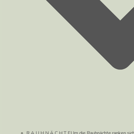
R A U H N Ä C H T E
Um die Rauhnächte ranken sic