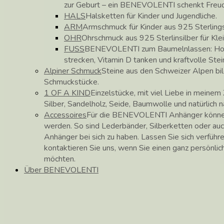
zur Geburt – ein BENEVOLENTI schenkt Freu
HALS
Halsketten für Kinder und Jugendliche.
ARM
Armschmuck für Kinder aus 925 Sterlings
OHR
Ohrschmuck aus 925 Sterlinsilber für Kle
FUSS
BENEVOLENTI zum Baumelnlassen: Hose
strecken, Vitamin D tanken und kraftvolle Stei
Alpiner Schmuck
Steine aus den Schweizer Alpen b
Schmuckstücke.
1 OF A KIND
Einzelstücke, mit viel Liebe in meinem 
Silber, Sandelholz, Seide, Baumwolle und natürlich 
Accessoires
Für die BENEVOLENTI Anhänger können
werden. So sind Lederbänder, Silberketten oder auc
Anhänger bei sich zu haben. Lassen Sie sich verführ
kontaktieren Sie uns, wenn Sie einen ganz persönli
möchten.
Über BENEVOLENTI