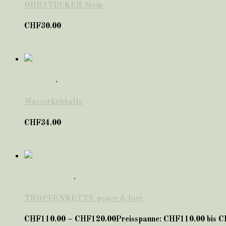
OHRSTECKER Stein
CHF
30.00
Accessoires
,
Familienschmuck
Wasserkristalle
CHF
34.00
*VALENTINSTAG*
,
Liebe & Glück
TROPFENKETTE peace & love
CHF
110.00
–
CHF
120.00
Preisspanne: CHF110.00 bis 