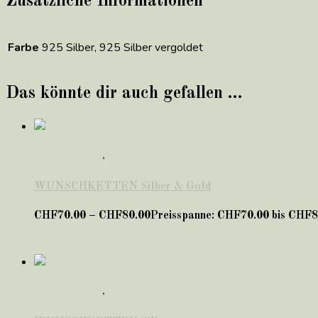
Zusätzliche Informationen
Farbe
925 Silber, 925 Silber vergoldet
Das könnte dir auch gefallen …
Geschenke für SIE
,
Symbolketten
WUNSCHKETTEN Silber & Gold
CHF
70.00
–
CHF
80.00
Preisspanne: CHF70.00 bis CHF8
Geschenke für SIE
,
Symbolketten