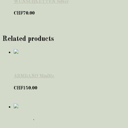
WUNSCHKETTEN Silber
CHF
70.00
Related products
Familienschmuck
ARMBAND MiniMe
CHF
150.00
für KINDER
,
OHR