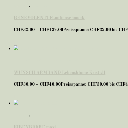
Anhänger
,
EIBENBEEREN
BENEVOLENTI Familienschmuck
CHF
32.00
–
CHF
139.00
Preisspanne: CHF32.00 bis CH
Erholung & Energie
,
Schutz & Geborgenheit
WUNSCH ARMBAND Lebensblume Kristall
CHF
30.00
–
CHF
40.00
Preisspanne: CHF30.00 bis CHF4
Anhänger
,
EIBENBEEREN
EIBENBEERE maxi