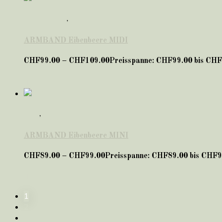
EIBENBEEREN
,
Geschenke für SIE
ARMBAND Eibenbeere MIDI
CHF
99.00
–
CHF
109.00
Preisspanne: CHF99.00 bis CH
*neu*
,
EIBENBEEREN
ARMBAND Eibenbeere MINI
CHF
89.00
–
CHF
99.00
Preisspanne: CHF89.00 bis CHF9
1
2
3