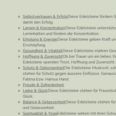
Selbstvertrauen & Erfolg
Diese Edelsteine fördern S
damit den Erfolg.
Lernen & Konzentration
Diese Edelsteine unterstüt
Lerninhalten und fördern die Konzentration.
Erholung & Energie
Diese Edelsteine geben Kraft un
Erschöpfung.
Gesundheit & Vitalität
Diese Edelsteine stärken Ge
Hoffnung & Zuversicht
Ob bei Trauer um ein liebes 
Edelsteine spenden Trost, Hoffnung und Zuversicht.
Schutz & Geborgenheit
Die Edelsteine Muskovit, sch
stehen für Schutz gegen äussere Einflüsse. Genau
Fatima bzw. Hamsa Hand.
Freude & Zufriedenheit
Liebe & Glück
Diese Edelsteine stehen für Freundscha
Glück.
Balance & Gelassenheit
Diese Edelsteine stehen fü
und Gelassenheit.
Spiritualität & Yoga
Edelsteine wirken mit ihren Schw