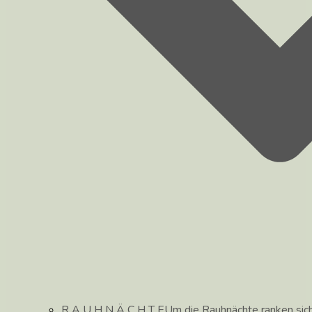
R A U H N Ä C H T E
Um die Rauhnächte ranken sic