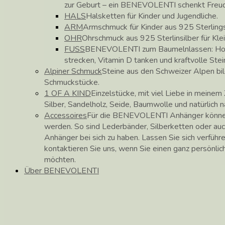
zur Geburt – ein BENEVOLENTI schenkt Freu
HALS
Halsketten für Kinder und Jugendliche.
ARM
Armschmuck für Kinder aus 925 Sterlings
OHR
Ohrschmuck aus 925 Sterlinsilber für Kle
FUSS
BENEVOLENTI zum Baumelnlassen: Hose
strecken, Vitamin D tanken und kraftvolle Stei
Alpiner Schmuck
Steine aus den Schweizer Alpen b
Schmuckstücke.
1 OF A KIND
Einzelstücke, mit viel Liebe in meinem 
Silber, Sandelholz, Seide, Baumwolle und natürlich 
Accessoires
Für die BENEVOLENTI Anhänger können
werden. So sind Lederbänder, Silberketten oder auc
Anhänger bei sich zu haben. Lassen Sie sich verführ
kontaktieren Sie uns, wenn Sie einen ganz persönli
möchten.
Über BENEVOLENTI