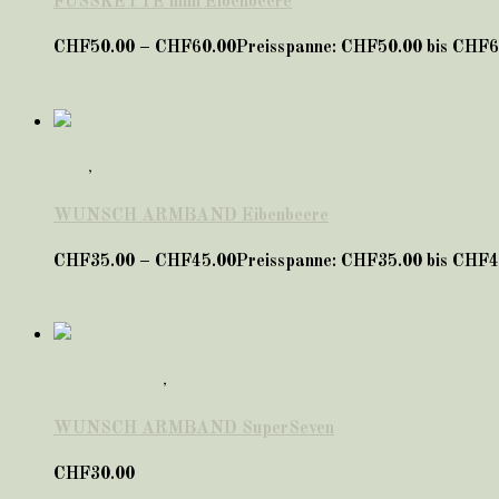
FUSSKETTE mini Eibenbeere
CHF
50.00
–
CHF
60.00
Preisspanne: CHF50.00 bis CHF6
*neu*
,
EIBENBEEREN
WUNSCH ARMBAND Eibenbeere
CHF
35.00
–
CHF
45.00
Preisspanne: CHF35.00 bis CHF4
*VALENTINSTAG*
,
Seide
WUNSCH ARMBAND SuperSeven
CHF
30.00