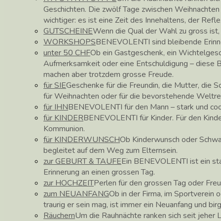
Geschichten. Die zwölf Tage zwischen Weihnachte
wichtiger: es ist eine Zeit des Innehaltens, der Ref
GUTSCHEINE
Wenn die Qual der Wahl zu gross ist
WORKSHOPS
BENEVOLENTI sind bleibende Erinne
unter 50 CHF
Ob ein Gastgeschenk, ein Wichtelgesc
Aufmerksamkeit oder eine Entschuldigung – diese
machen aber trotzdem grosse Freude.
für SIE
Geschenke für die Freundin, die Mutter, die 
für Weihnachten oder für die bevorstehende Weltre
für IHN
BENEVOLENTI für den Mann – stark und coo
für KINDER
BENEVOLENTI für Kinder. Für den Kinder
Kommunion.
für KINDERWUNSCH
Ob Kinderwunsch oder Schw
begleitet auf dem Weg zum Elternsein.
zur GEBURT & TAUFE
Ein BENEVOLENTI ist ein star
Erinnerung an einen grossen Tag.
zur HOCHZEIT
Perlen für den grossen Tag oder Fre
zum NEUANFANG
Ob in der Firma, im Sportverein o
traurig er sein mag, ist immer ein Neuanfang und bir
Räuchern
Um die Rauhnächte ranken sich seit jeher