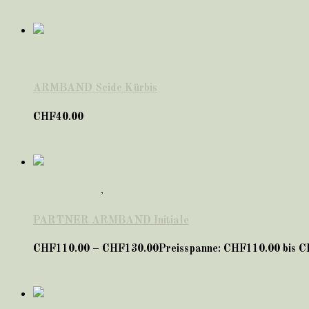
Seide
ARMBAND Seide Kürbis
CHF
40.00
*VALENTINSTAG*
,
Familienschmuck
PARTNER ARMBAND Initiale
CHF
110.00
–
CHF
130.00
Preisspanne: CHF110.00 bis 