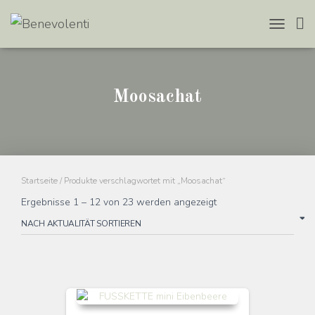
TOGGLE
NAVIGAT
Moosachat
Startseite
/ Produkte verschlagwortet mit „Moosachat“
Ergebnisse 1 – 12 von 23 werden angezeigt
Nach
Aktualität
sortiert