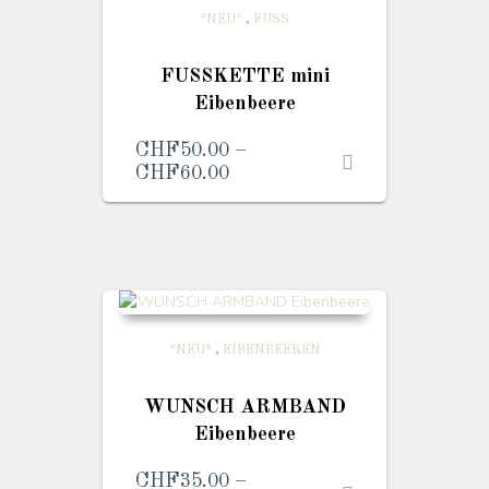
*NEU*
,
FUSS
FUSSKETTE mini
Eibenbeere
CHF
50.00
–
CHF
60.00
Preisspanne:
CHF50.00
bis
CHF60.00
*NEU*
,
EIBENBEEREN
WUNSCH ARMBAND
Eibenbeere
CHF
35.00
–