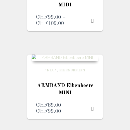
MIDI
CHF
99.00
–
CHF
109.00
Preisspanne:
CHF99.00
bis
CHF109.00
*NEU*
,
EIBENBEEREN
ARMBAND Eibenbeere
MINI
CHF
89.00
–
CHF
99.00
Preisspanne:
CHF89.00
bis
CHF99.00