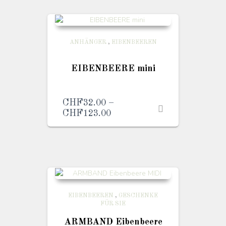
ANHÄNGER
,
EIBENBEEREN
EIBENBEERE mini
CHF
32.00
–
CHF
123.00
Preisspanne:
CHF32.00
bis
CHF123.00
EIBENBEEREN
,
GESCHENKE
FÜR SIE
ARMBAND Eibenbeere