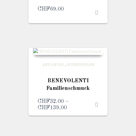
CHF
69.00
ANHÄNGER
,
EIBENBEEREN
BENEVOLENTI
Familienschmuck
CHF
32.00
–
CHF
139.00
Preisspanne:
CHF32.00
bis
CHF139.00