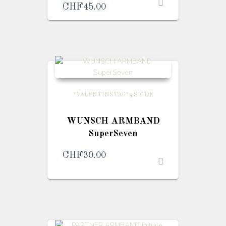
CHF
45.00
Preisspanne:
CHF35.00
bis
CHF45.00
*VALENTINSTAG*
,
SEIDE
WUNSCH ARMBAND
SuperSeven
CHF
30.00