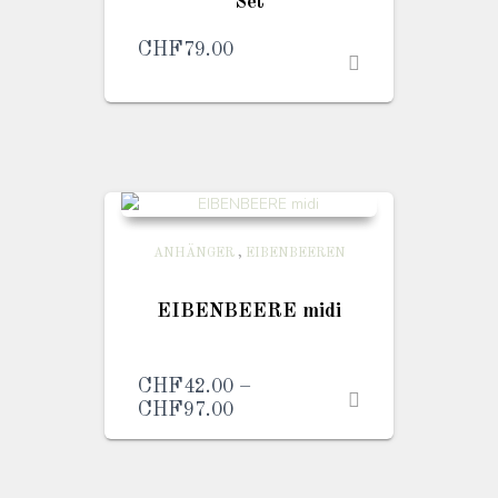
Set
CHF
79.00
ANHÄNGER
,
EIBENBEEREN
EIBENBEERE midi
CHF
42.00
–
CHF
97.00
Preisspanne:
CHF42.00
bis
CHF97.00