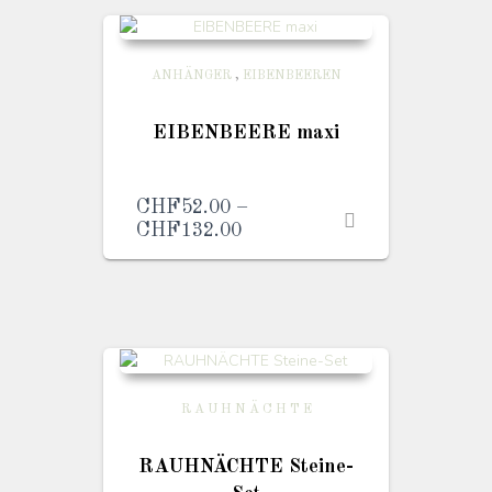
ANHÄNGER
,
EIBENBEEREN
EIBENBEERE maxi
CHF
52.00
–
CHF
132.00
Preisspanne:
CHF52.00
bis
CHF132.00
R A U H N Ä C H T E
RAUHNÄCHTE Steine-