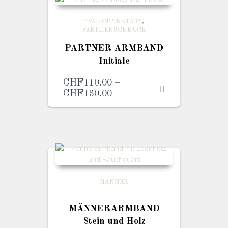
*VALENTINSTAG*
,
FAMILIENSCHMUCK
PARTNER ARMBAND
Initiale
CHF
110.00
–
CHF
130.00
Preisspanne:
CHF110.00
bis
CHF130.00
MÄNNER
MÄNNERARMBAND
Stein und Holz